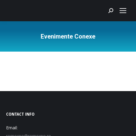
Search:
Evenimente Conexe
You are here:
CONTACT INFO
Email:
romexpo@romexpo.ro