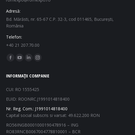
Adresă:
Bd. Mărăsti, nr. 65-67 C.P. 32-3, cod 011465, București,
România
Telefon:
+40 21 207.70.00
Find us on:
Facebook
YouTube
Linkedin
Instagram
page
page
page
page
INFORMAȚII COMPANIE
opens
opens
opens
opens
in
in
in
in
CUI: RO 1555425
new
new
new
new
EUID: ROONRC.J1991014818400
window
window
window
window
Nr. Reg. Com.: J1991014818400
Capital social subscris si varsat: 49.622.200 RON
RO56INGB0001000190478916 – ING
RO83RNCB0067004778810001 – BCR