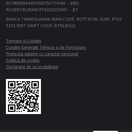
RO78BRDE445SV00750774160 – BRD
RO30BTRLRONCRT0252535901 – BT
BANCA TRANSILVANIA IBAN CODE: RO77 BTRL EURC RT02
5253 5901 SWIFT CODE: BTRLRO22
Termeni și Condiții
Condiții Generale Tehnice si de Participare
Protectia datelor cu caracter personal
Politică de cookie
Declaratie de accesabilitate